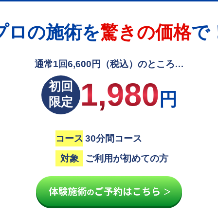
プロの施術を
驚きの価格
で
通常1回6,600円（税込）のところ…
1,980
初回
円
限定
コース
30分間コース
対象
ご利用が初めての方