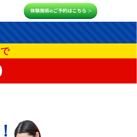
まで
6
！