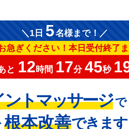
5
＼1日
名様まで！／
お急ぎください！本日受付終了
12
17
43
0
あと
時間
分
秒
イントマッサージ
で
根本改善
を
できます