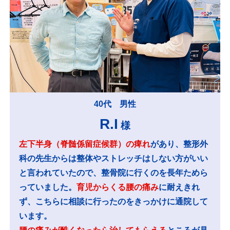
40代 男性
R.I
様
左下半身（脊髄係留症候群）の痺れ
があり、整形外
科の先生からは整体やストレッチはしない方がいい
と言われていたので、整骨院に行くのを長年ためら
っていました。
育児からくる腰の痛み
に耐えきれ
ず、こちらに相談に行ったのをきっかけに通院して
います。