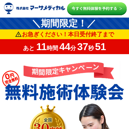
＼期間限定！／
warning
お急ぎください！本日受付終了まで
11
44
34
82
あと
時間
分
秒