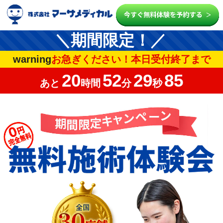
＼期間限定！／
warning
お急ぎください！本日受付終了まで
20
52
27
20
あと
時間
分
秒