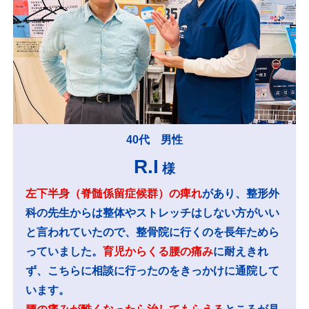
40代 男性
R.I
様
左下半身（脊髄係留症候群）の痺れ
があり、整形外
科の先生からは整体やストレッチはしない方がいい
と言われていたので、整骨院に行くのを長年ためら
っていました。
育児からくる腰の痛み
に耐えきれ
ず、こちらに相談に行ったのをきっかけに通院して
います。